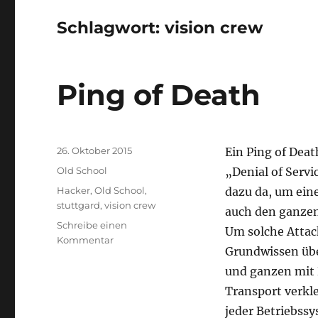
Schlagwort:
vision crew
Ping of Death
Veröffentlicht
26. Oktober 2015
Ein Ping of Deat
am
Kategorien
Old School
„Denial of Servi
Schlagwörter
Hacker
,
Old School
,
dazu da, um ein
stuttgard
,
vision crew
auch den ganzen
Schreibe einen
Um solche Attac
zu
Kommentar
Grundwissen übe
Ping
of
und ganzen mit 
Death
Transport verklei
jeder Betriebss