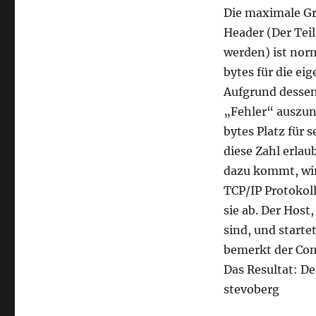
Die maximale Grö
Header (Der Tei
werden) ist nor
bytes für die ei
Aufgrund dessen,
„Fehler“ auszun
bytes Platz für 
diese Zahl erla
dazu kommt, wir
TCP/IP Protokoll
sie ab. Der Host
sind, und start
bemerkt der Com
Das Resultat: D
stevoberg