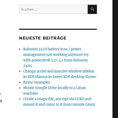
SUCHEN
Suchen
nach:
NEUESTE BEITRÄGE
Kubuntu 23.10 battery icon / power
management not working anymore try
with powerdevil 5.27.4.1 from Kubuntu
23.04
Change active and inactive window titlebar
in KDE Plasma in Sweet KDE desktop theme
Rsync examples
Mount Google Drive locally to a Linux
n
machine
Create a image file, encrypt via LUKS and
en
mount it and rsync to it from remote Linux