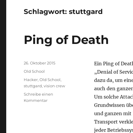
Schlagwort:
stuttgard
Ping of Death
Veröffentlicht
26. Oktober 2015
Ein Ping of Deat
am
Kategorien
Old School
„Denial of Servi
Schlagwörter
Hacker
,
Old School
,
dazu da, um ein
stuttgard
,
vision crew
auch den ganzen
Schreibe einen
Um solche Attac
zu
Kommentar
Grundwissen übe
Ping
of
und ganzen mit 
Death
Transport verklei
jeder Betriebss