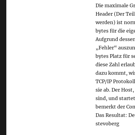
Die maximale Grö
Header (Der Tei
werden) ist nor
bytes für die ei
Aufgrund dessen,
„Fehler“ auszun
bytes Platz für 
diese Zahl erla
dazu kommt, wir
TCP/IP Protokoll
sie ab. Der Host
sind, und start
bemerkt der Com
Das Resultat: D
stevoberg