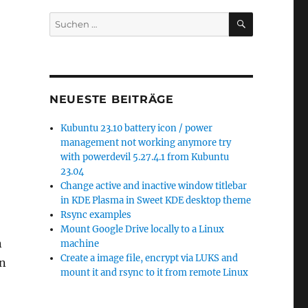
SUCHEN
Suchen
nach:
NEUESTE BEITRÄGE
Kubuntu 23.10 battery icon / power
management not working anymore try
with powerdevil 5.27.4.1 from Kubuntu
23.04
Change active and inactive window titlebar
in KDE Plasma in Sweet KDE desktop theme
Rsync examples
Mount Google Drive locally to a Linux
n
machine
Create a image file, encrypt via LUKS and
en
mount it and rsync to it from remote Linux