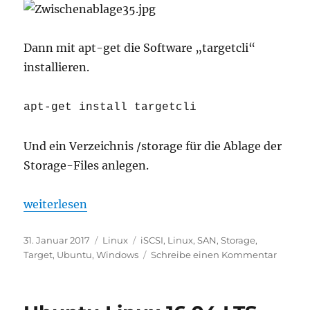
Dann mit apt-get die Software „targetcli“
installieren.
apt-get install targetcli
Und ein Verzeichnis /storage für die Ablage der
Storage-Files anlegen.
„Ubuntu Linux 16.04 LTS Server iSCSI Target (Serve
weiterlesen
Veröffentlicht
Kategorien
Schlagwörter
31. Januar 2017
Linux
iSCSI
,
Linux
,
SAN
,
Storage
,
am
zu
Target
,
Ubuntu
,
Windows
Schreibe einen Kommentar
Ubunt
Linux
16.04