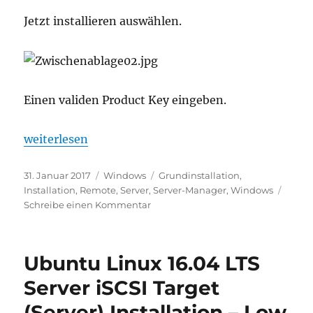
Jetzt installieren auswählen.
Einen validen Product Key eingeben.
„Windows Server 2012 R2 Grundinstallation“
weiterlesen
Veröffentlicht
Kategorien
Schlagwörter
31. Januar 2017
Windows
Grundinstallation
,
am
Installation
,
Remote
,
Server
,
Server-Manager
,
Windows
zu
Schreibe einen Kommentar
Windows
Server
2012
Ubuntu Linux 16.04 LTS
R2
Grundinstallation
Server iSCSI Target
(Server) Installation – Low