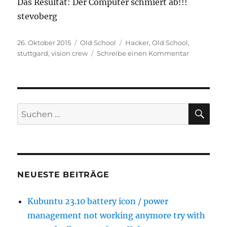
Das Resultat: Der Computer schmiert ab!!!
stevoberg
Veröffentlicht
Kategorien
Schlagwörter
26. Oktober 2015
Old School
Hacker
,
Old School
,
am
zu
stuttgard
,
vision crew
Schreibe einen Kommentar
Ping
of
Death
SU
Suchen
nach:
NEUESTE BEITRÄGE
Kubuntu 23.10 battery icon / power
management not working anymore try with