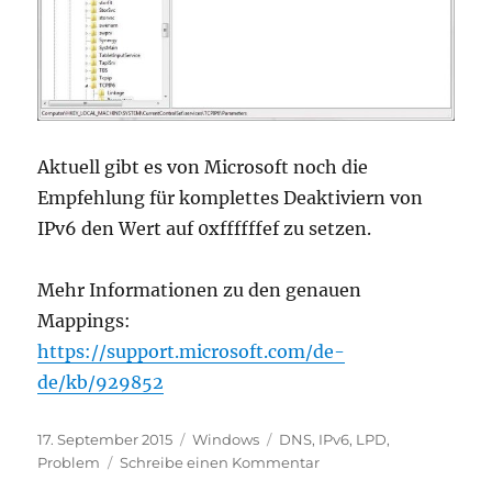
Aktuell gibt es von Microsoft noch die
Empfehlung für komplettes Deaktiviern von
IPv6 den Wert auf 0xffffffef zu setzen.
Mehr Informationen zu den genauen
Mappings:
https://support.microsoft.com/de-
de/kb/929852
Veröffentlicht
Kategorien
Schlagwörter
17. September 2015
Windows
DNS
,
IPv6
,
LPD
,
am
zu
Problem
Schreibe einen Kommentar
IPv6