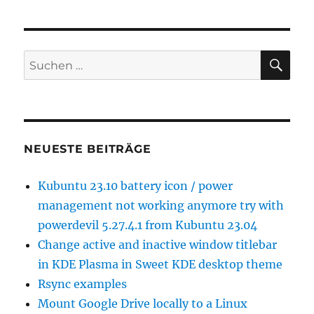
in
Windows
deaktivieren
SU
Suchen
nach:
NEUESTE BEITRÄGE
Kubuntu 23.10 battery icon / power
management not working anymore try with
powerdevil 5.27.4.1 from Kubuntu 23.04
Change active and inactive window titlebar
in KDE Plasma in Sweet KDE desktop theme
Rsync examples
Mount Google Drive locally to a Linux