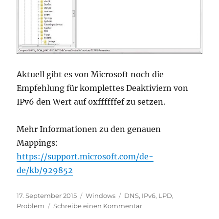
Aktuell gibt es von Microsoft noch die
Empfehlung für komplettes Deaktiviern von
IPv6 den Wert auf 0xffffffef zu setzen.
Mehr Informationen zu den genauen
Mappings:
https://support.microsoft.com/de-
de/kb/929852
Veröffentlicht
Kategorien
Schlagwörter
17. September 2015
Windows
DNS
,
IPv6
,
LPD
,
am
zu
Problem
Schreibe einen Kommentar
IPv6