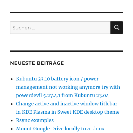
in
Windows
deaktivieren
SU
Suchen
nach:
NEUESTE BEITRÄGE
Kubuntu 23.10 battery icon / power
management not working anymore try with
powerdevil 5.27.4.1 from Kubuntu 23.04
Change active and inactive window titlebar
in KDE Plasma in Sweet KDE desktop theme
Rsync examples
Mount Google Drive locally to a Linux