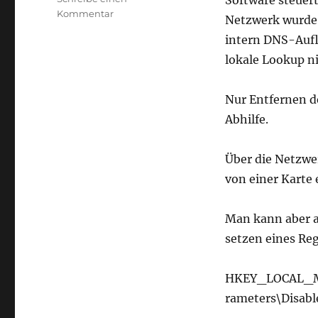
Software steuert
zu
Kommentar
Netzwerk wurde 
IPv6
intern DNS-Auflö
in
Windows
lokale Lookup n
deaktivieren
Nur Entfernen d
Abhilfe.
Über die Netzwe
von einer Karte
Man kann aber a
setzen eines Re
HKEY_LOCAL_MA
rameters\Disabl