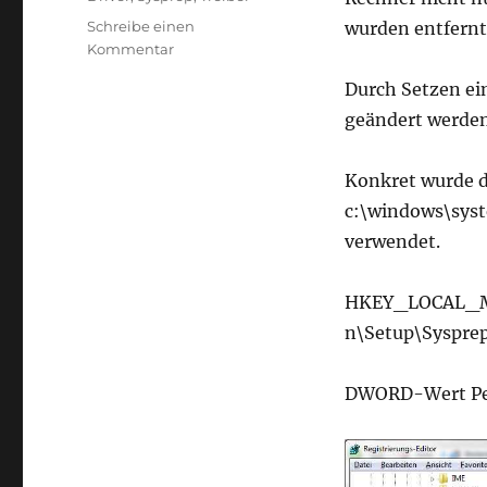
Schreibe einen
wurden entfernt.
zu
Kommentar
Sysprep
Durch Setzen ei
Windows
7
geändert werden
Treiber
behalten
Konkret wurde d
c:\windows\syst
verwendet.
HKEY_LOCAL_MA
n\Setup\Syspre
DWORD-Wert Pers