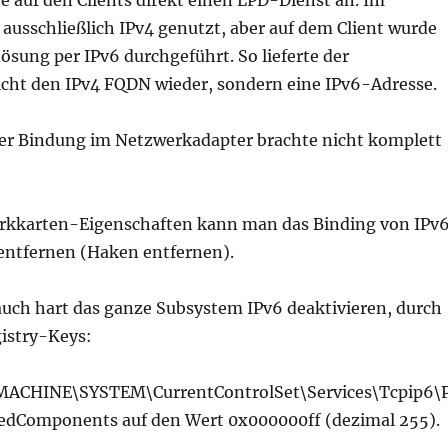
e auf den Clients direkt einen LPD-Dienst an. Im
ausschließlich IPv4 genutzt, aber auf dem Client wurde
sung per IPv6 durchgeführt. So lieferte der
icht den IPv4 FQDN wieder, sondern eine IPv6-Adresse.
er Bindung im Netzwerkadapter brachte nicht komplett
rkkarten-Eigenschaften kann man das Binding von IPv
 entfernen (Haken entfernen).
uch hart das ganze Subsystem IPv6 deaktivieren, durch
gistry-Keys:
CHINE\SYSTEM\CurrentControlSet\Services\Tcpip6\
edComponents auf den Wert 0x000000ff (dezimal 255).