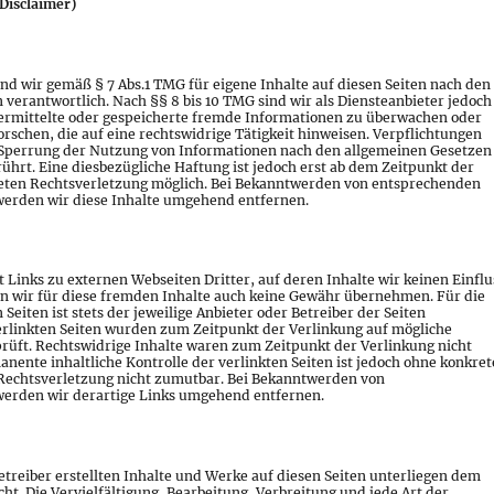
Disclaimer)
ind wir gemäß § 7 Abs.1 TMG für eigene Inhalte auf diesen Seiten nach den
verantwortlich. Nach §§ 8 bis 10 TMG sind wir als Diensteanbieter jedoch
übermittelte oder gespeicherte fremde Informationen zu überwachen oder
schen, die auf eine rechtswidrige Tätigkeit hinweisen. Verpflichtungen
 Sperrung der Nutzung von Informationen nach den allgemeinen Gesetzen
ührt. Eine diesbezügliche Haftung ist jedoch erst ab dem Zeitpunkt der
eten Rechtsverletzung möglich. Bei Bekanntwerden von entsprechenden
erden wir diese Inhalte umgehend entfernen.
 Links zu externen Webseiten Dritter, auf deren Inhalte wir keinen Einflu
n wir für diese fremden Inhalte auch keine Gewähr übernehmen. Für die
 Seiten ist stets der jeweilige Anbieter oder Betreiber der Seiten
verlinkten Seiten wurden zum Zeitpunkt der Verlinkung auf mögliche
rüft. Rechtswidrige Inhalte waren zum Zeitpunkt der Verlinkung nicht
nente inhaltliche Kontrolle der verlinkten Seiten ist jedoch ohne konkret
Rechtsverletzung nicht zumutbar. Bei Bekanntwerden von
erden wir derartige Links umgehend entfernen.
etreiber erstellten Inhalte und Werke auf diesen Seiten unterliegen dem
t. Die Vervielfältigung, Bearbeitung, Verbreitung und jede Art der