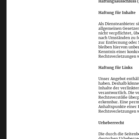
Haftungsausschluss (
Haftung für Inhalte
Als Diensteanbieter s
allgemeinen Gesetzen 
nicht verpflichtet, 
nach Umständen zu for
zur Entfernung oder
bleiben hiervon unber
Kenntnis einer konkr
Rechtsverletzungen w
Haftung für Links
Unser Angebot enthält
haben. Deshalb könne
Inhalte der verlinkten
verantwortlich. Die 
Rechtsverstöße überp
erkennbar. Eine perma
Anhaltspunkte einer 
Rechtsverletzungen w
Urheberrecht
Die durch die Seitenb
deutschen Urheberrech