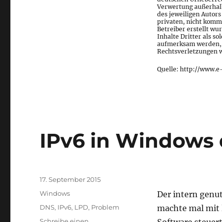
Verwertung außerhalb
des jeweiligen Autors
privaten, nicht komme
Betreiber erstellt w
Inhalte Dritter als s
aufmerksam werden, 
Rechtsverletzungen w
Quelle: http://www.e
IPv6 in Windows 
Veröffentlicht
17. September 2015
am
Kategorien
Windows
Der intern gen
Schlagwörter
DNS
,
IPv6
,
LPD
,
Problem
machte mal mit 
Schreibe einen