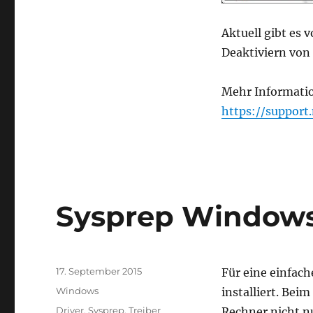
Aktuell gibt es
Deaktiviern von 
Mehr Informati
https://suppor
Sysprep Windows 
Veröffentlicht
17. September 2015
Für eine einfac
am
Kategorien
Windows
installiert. Be
Schlagwörter
Driver
,
Sysprep
,
Treiber
Rechner nicht n