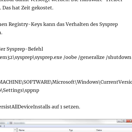
 Das hat Zeit gekostet.
nen Registry-Keys kann das Verhalten des Sysprep
.
er Sysprep-Befehl
em32\sysprep\sysprep.exe /oobe /generalize /shutdown
CHINE\SOFTWARE\Microsoft\Windows\CurrentVersi
p\Settings\sppnp
istAllDeviceInstalls auf 1 setzen.