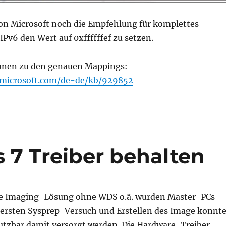
 von Microsoft noch die Empfehlung für komplettes
IPv6 den Wert auf 0xffffffef zu setzen.
onen zu den genauen Mappings:
t.microsoft.com/de-de/kb/929852
7 Treiber behalten
he Imaging-Lösung ohne WDS o.ä. wurden Master-PCs
im ersten Sysprep-Versuch und Erstellen des Image konnt
utzbar damit versorgt werden. Die Hardware-Treiber