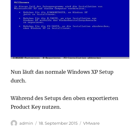
Nun läuft das normale Windows XP Setup
durch.
Während des Setups den oben exportierten
Product Key nutzen.
Autor
Veröffentlicht
Kategorien
admin
18. September 2015
VMware
am