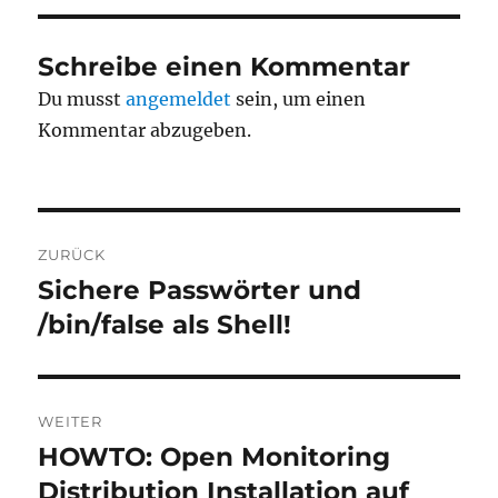
Schreibe einen Kommentar
Du musst
angemeldet
sein, um einen
Kommentar abzugeben.
Beitragsnavigation
ZURÜCK
Sichere Passwörter und
Vorheriger
Beitrag:
/bin/false als Shell!
WEITER
HOWTO: Open Monitoring
Nächster
Beitrag:
Distribution Installation auf