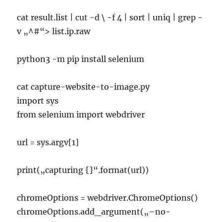
cat result.list | cut -d \ -f 4 | sort | uniq | grep -
v „^#“> list.ip.raw
python3 -m pip install selenium
cat capture-website-to-image.py
import sys
from selenium import webdriver
url = sys.argv[1]
print(„capturing {}“.format(url))
chromeOptions = webdriver.ChromeOptions()
chromeOptions.add_argument(„–no-