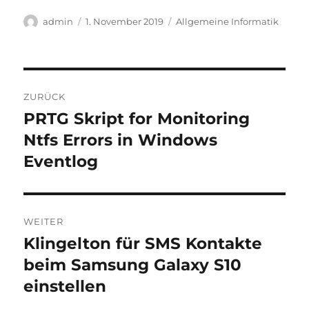
Autor
Veröffentlicht
Kategorien
admin
1. November 2019
Allgemeine Informatik
am
Beitragsnavigation
ZURÜCK
PRTG Skript for Monitoring
Vorheriger
Beitrag:
Ntfs Errors in Windows
Eventlog
WEITER
Klingelton für SMS Kontakte
Nächster
Beitrag:
beim Samsung Galaxy S10
einstellen