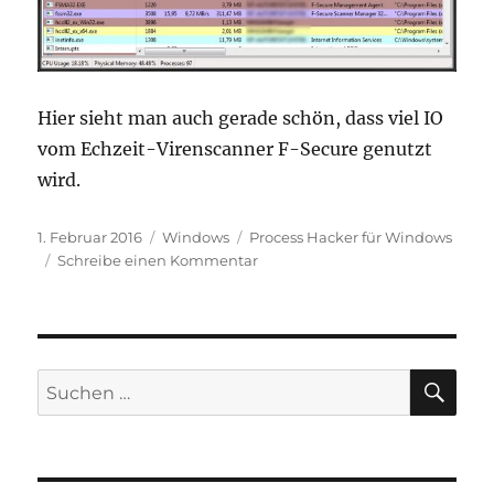
Hier sieht man auch gerade schön, dass viel IO
vom Echzeit-Virenscanner F-Secure genutzt
wird.
Veröffentlicht
Kategorien
Schlagwörter
1. Februar 2016
Windows
Process Hacker für Windows
am
zu
Schreibe einen Kommentar
Process
Hacker
für
Windows
SU
Suchen
nach: