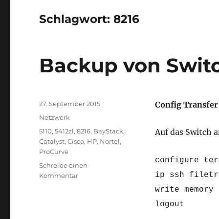
Schlagwort:
8216
Backup von Switc
Veröffentlicht
27. September 2015
Config Transfer
am
Kategorien
Netzwerk
Schlagwörter
5110
,
5412zl
,
8216
,
BayStack
,
Auf das Switch 
Catalyst
,
Cisco
,
HP
,
Nortel
,
ProCurve
configure ter
Schreibe einen
ip ssh filetr
zu
Kommentar
Backup
write memory
von
logout
Switches
erstellen