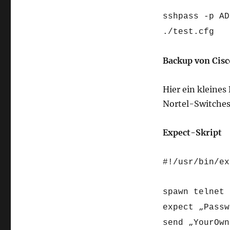
sshpass -p AD
./test.cfg
Backup von Cisc
Hier ein kleines 
Nortel-Switches
Expect-Skript
#!/usr/bin/ex
spawn telnet 
expect „Passw
send „YourOwn