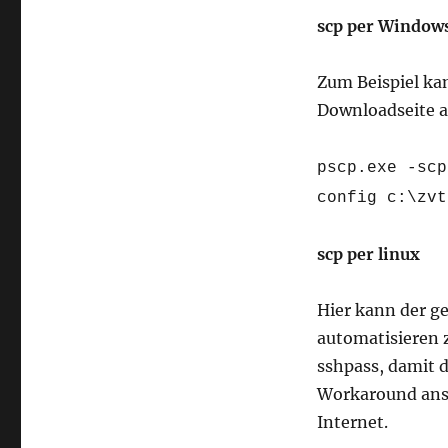
scp per Window
Zum Beispiel ka
Downloadseite a
pscp.exe -scp
config c:\zvt
scp per linux
Hier kann der g
automatisieren 
sshpass, damit 
Workaround ansta
Internet.