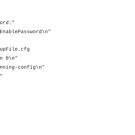
ord:“
EnablePassword\n“
upFile.cfg
n 0\n“
nning-config\n“
“