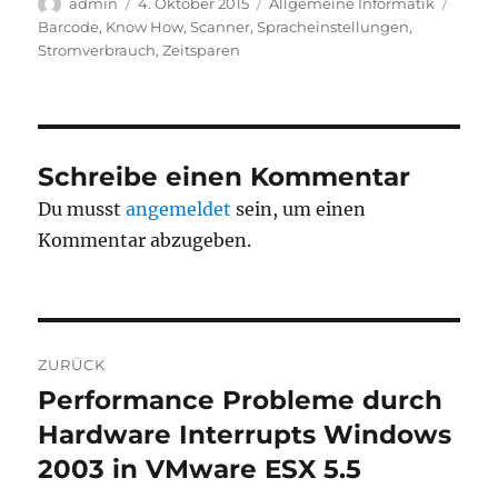
Autor
Veröffentlicht
Kategorien
Schla
admin
4. Oktober 2015
Allgemeine Informatik
am
Barcode
,
Know How
,
Scanner
,
Spracheinstellungen
,
Stromverbrauch
,
Zeitsparen
Schreibe einen Kommentar
Du musst
angemeldet
sein, um einen
Kommentar abzugeben.
Beitragsnavigation
ZURÜCK
Performance Probleme durch
Vorheriger
Beitrag:
Hardware Interrupts Windows
2003 in VMware ESX 5.5