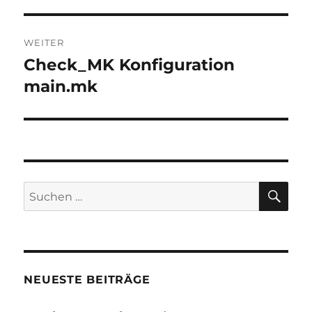
WEITER
Check_MK Konfiguration
Nächster
Beitrag:
main.mk
SU
Suchen
nach:
NEUESTE BEITRÄGE